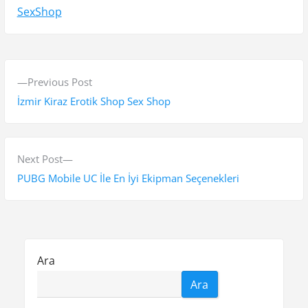
SexShop
Y
P
Previous Post
a
r
İzmir Kiraz Erotik Shop Sex Shop
z
e
v
ı
i
N
Next Post
g
o
e
PUBG Mobile UC İle En İyi Ekipman Seçenekleri
e
u
x
s
t
z
p
p
i
o
o
Ara
n
s
s
Ara
t
t
m