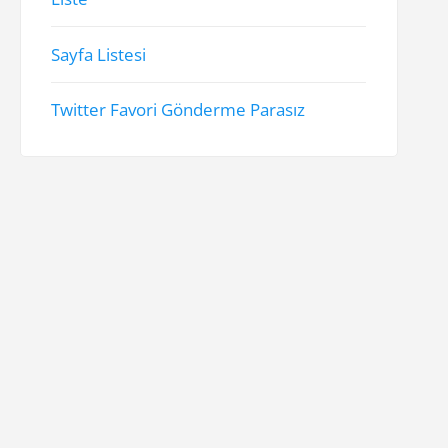
Sayfa Listesi
Twitter Favori Gönderme Parasız