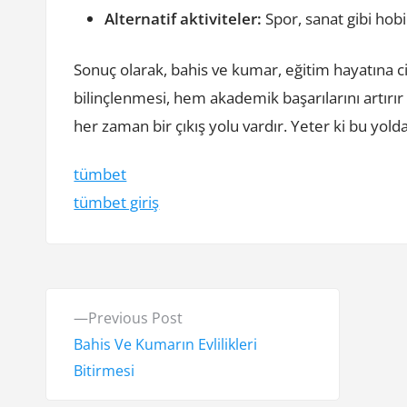
Alternatif aktiviteler:
Spor, sanat gibi hobil
Sonuç olarak, bahis ve kumar, eğitim hayatına ci
bilinçlenmesi, hem akademik başarılarını artırır
her zaman bir çıkış yolu vardır. Yeter ki bu yol
tümbet
tümbet giriş
Y
P
Previous Post
a
r
Bahis Ve Kumarın Evlilikleri
e
Bitirmesi
z
v