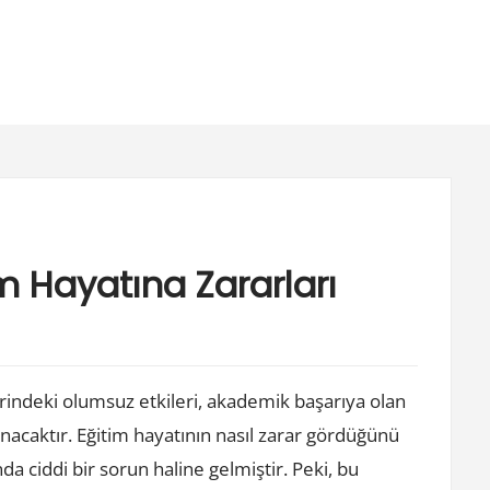
m Hayatına Zararları
rindeki olumsuz etkileri, akademik başarıya olan
lınacaktır. Eğitim hayatının nasıl zarar gördüğünü
a ciddi bir sorun haline gelmiştir. Peki, bu