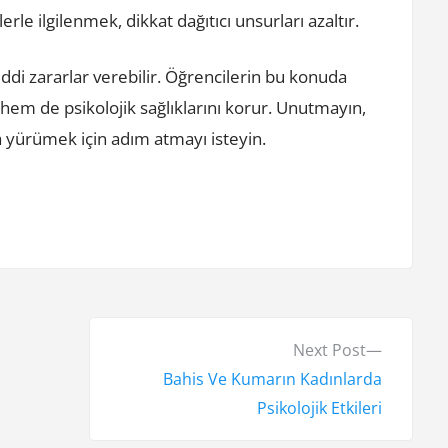
erle ilgilenmek, dikkat dağıtıcı unsurları azaltır.
ddi zararlar verebilir. Öğrencilerin bu konuda
 hem de psikolojik sağlıklarını korur. Unutmayın,
da yürümek için adım atmayı isteyin.
N
Next Post
e
Bahis Ve Kumarın Kadınlarda
x
Psikolojik Etkileri
t