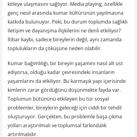
kitleye ulaşmasını sağlıyor. Media playing, özellikle
genç nesil arasında kumar kültürünün yayılmasına
katkıda bulunuyor. Peki, bu durum toplumda sağlıklı
iletişim ve dayanışma ilişkilerini ne denli etkiliyor?
İtibar kaybı, sadece bireylerin değil, aynı zamanda
toplulukların da çöküşüne neden olabilir.
Kumar bağımlılığı, bir bireyin yaşamını nasıl alt üst
ediyorsa, olduğu kadar çevresindeki insanların
yaşamlarını da etkiliyor. Bu karmaşık yapı içerisinde
kimlerin zarar gördüğünü düşünmekte fayda var.
Toplumun bütününü etkileyen bu tür sosyal
problemler, bireylerin geleceği için ciddi bir tehdit
oluşturuyor. Gerçekten, bu problemle başa çıkma
yolları araştırılmalı ve toplumsal farkındalık
artırılmalıdır.