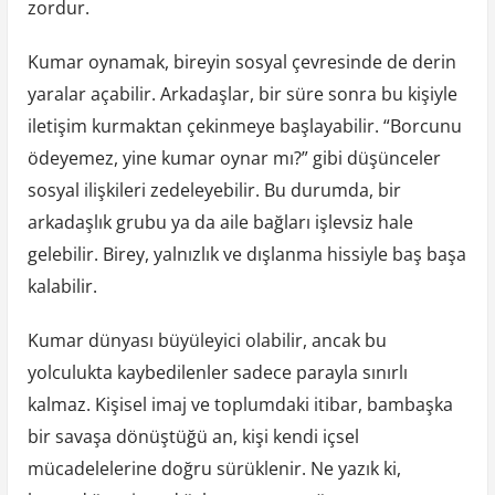
zordur.
Kumar oynamak, bireyin sosyal çevresinde de derin
yaralar açabilir. Arkadaşlar, bir süre sonra bu kişiyle
iletişim kurmaktan çekinmeye başlayabilir. “Borcunu
ödeyemez, yine kumar oynar mı?” gibi düşünceler
sosyal ilişkileri zedeleyebilir. Bu durumda, bir
arkadaşlık grubu ya da aile bağları işlevsiz hale
gelebilir. Birey, yalnızlık ve dışlanma hissiyle baş başa
kalabilir.
Kumar dünyası büyüleyici olabilir, ancak bu
yolculukta kaybedilenler sadece parayla sınırlı
kalmaz. Kişisel imaj ve toplumdaki itibar, bambaşka
bir savaşa dönüştüğü an, kişi kendi içsel
mücadelelerine doğru sürüklenir. Ne yazık ki,