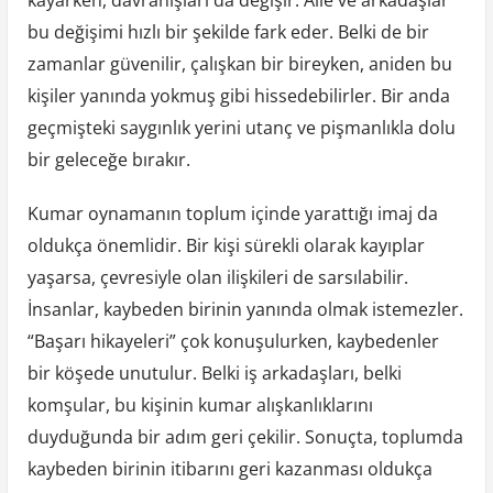
kayarken, davranışları da değişir. Aile ve arkadaşlar
bu değişimi hızlı bir şekilde fark eder. Belki de bir
zamanlar güvenilir, çalışkan bir bireyken, aniden bu
kişiler yanında yokmuş gibi hissedebilirler. Bir anda
geçmişteki saygınlık yerini utanç ve pişmanlıkla dolu
bir geleceğe bırakır.
Kumar oynamanın toplum içinde yarattığı imaj da
oldukça önemlidir. Bir kişi sürekli olarak kayıplar
yaşarsa, çevresiyle olan ilişkileri de sarsılabilir.
İnsanlar, kaybeden birinin yanında olmak istemezler.
“Başarı hikayeleri” çok konuşulurken, kaybedenler
bir köşede unutulur. Belki iş arkadaşları, belki
komşular, bu kişinin kumar alışkanlıklarını
duyduğunda bir adım geri çekilir. Sonuçta, toplumda
kaybeden birinin itibarını geri kazanması oldukça