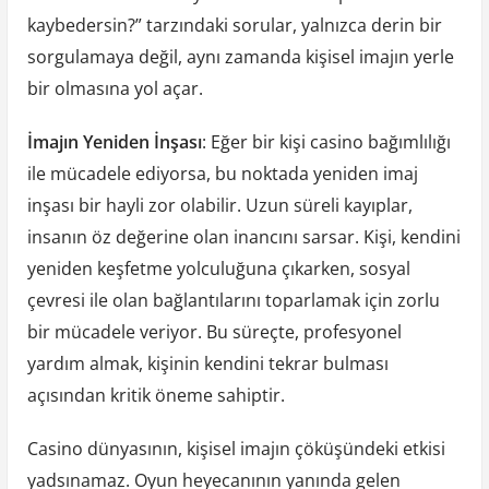
kaybedersin?” tarzındaki sorular, yalnızca derin bir
sorgulamaya değil, aynı zamanda kişisel imajın yerle
bir olmasına yol açar.
İmajın Yeniden İnşası
: Eğer bir kişi casino bağımlılığı
ile mücadele ediyorsa, bu noktada yeniden imaj
inşası bir hayli zor olabilir. Uzun süreli kayıplar,
insanın öz değerine olan inancını sarsar. Kişi, kendini
yeniden keşfetme yolculuğuna çıkarken, sosyal
çevresi ile olan bağlantılarını toparlamak için zorlu
bir mücadele veriyor. Bu süreçte, profesyonel
yardım almak, kişinin kendini tekrar bulması
açısından kritik öneme sahiptir.
Casino dünyasının, kişisel imajın çöküşündeki etkisi
yadsınamaz. Oyun heyecanının yanında gelen