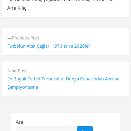
Afra Kılıç
Y
P
Previous Post
a
r
Futbolun Altın Çağları 1970ler vs 2020ler
z
e
v
ı
i
N
Next Post
g
o
e
En Büyük Futbol Turnuvaları Dünya Kupasından Avrupa
e
u
x
Şampiyonasına
s
t
z
p
p
i
o
o
n
s
s
Ara
t
t
m