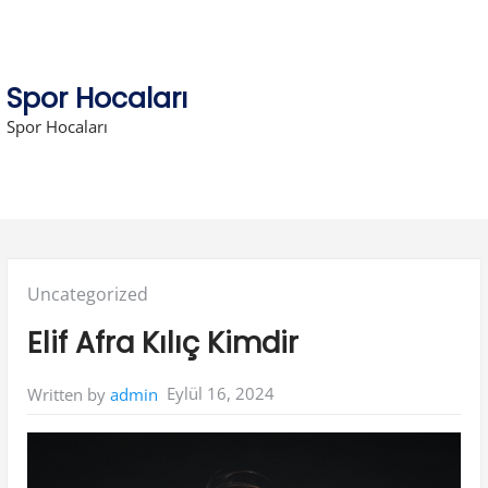
Skip
to
content
Spor Hocaları
Spor Hocaları
Posted
Uncategorized
in:
Elif Afra Kılıç Kimdir
Eylül 16, 2024
Written by
admin