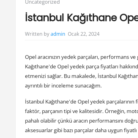
Posted
Uncategorized
in:
İstanbul Kağıthane Opel
Ocak 22, 2024
Written by
admin
Opel aracınızın yedek parçaları, performans ve g
Kağıthane'de Opel yedek parça fiyatları hakkında 
etmenizi sağlar. Bu makalede, İstanbul Kağıthan
ayrıntılı bir inceleme sunacağım.
İstanbul Kağıthane'de Opel yedek parçalarının fiy
faktör, parçanın tipi ve kalitesidir. Örneğin, mo
pahalı olabilir çünkü aracın performansını doğrud
aksesuarlar gibi bazı parçalar daha uygun fiyatlı o