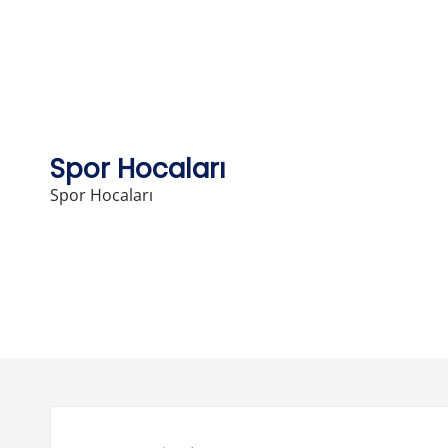
Skip
to
content
Spor Hocaları
Spor Hocaları