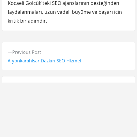
Kocaeli Gölcük'teki SEO ajanslarının desteğinden
faydalanmaları, uzun vadeli büyüme ve başarı için
kritik bir adımdır.
Y
P
Previous Post
a
r
Afyonkarahisar Dazkırı SEO Hizmeti
z
e
v
ı
i
N
Next Post
g
o
e
Batman Beşiri SEO ve SEM Uzmanı
e
u
x
s
t
z
p
p
i
o
o
Ara