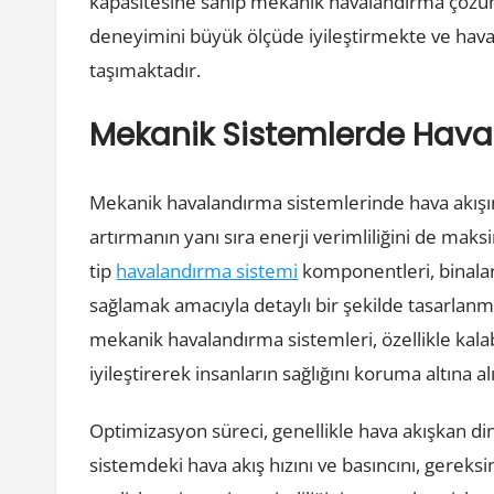
kapasitesine sahip mekanik havalandırma çözümleri
deneyimini büyük ölçüde iyileştirmekte ve havala
taşımaktadır.
Mekanik Sistemlerde Hava
Mekanik havalandırma sistemlerinde hava akışın
artırmanın yanı sıra enerji verimliliğini de maks
tip
havalandırma sistemi
komponentleri, binalar
sağlamak amacıyla detaylı bir şekilde tasarlan
mekanik havalandırma sistemleri, özellikle kalaba
iyileştirerek insanların sağlığını koruma altına alı
Optimizasyon süreci, genellikle hava akışkan dina
sistemdeki hava akış hızını ve basıncını, gereks