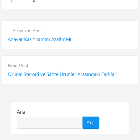
Y
P
Previous Post
a
r
Anavar Kas Yıkımını Azaltır Mı
z
e
v
ı
i
N
Next Post
g
o
e
Orjinal Steroid ve Sahte Ürünler Arasındaki Farklar
e
u
x
s
t
z
p
p
i
o
o
Ara
n
s
s
Ara
t
t
m
:
: