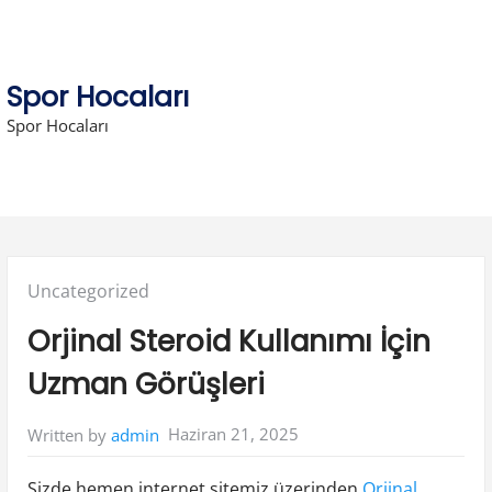
Skip
to
content
Spor Hocaları
Spor Hocaları
Posted
Uncategorized
in:
Orjinal Steroid Kullanımı İçin
Uzman Görüşleri
Haziran 21, 2025
Written by
admin
Sizde hemen internet sitemiz üzerinden
Orjinal