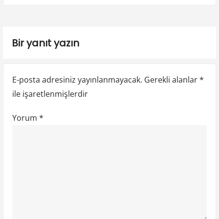
e
u
x
s
t
z
p
p
i
Bir yanıt yazın
o
o
n
s
s
t
t
m
E-posta adresiniz yayınlanmayacak.
Gerekli alanlar
*
:
:
e
ile işaretlenmişlerdir
s
Yorum
*
i