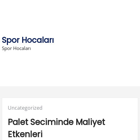
Skip
to
content
Spor Hocaları
Spor Hocaları
Posted
Uncategorized
in:
Palet Seciminde Maliyet
Etkenleri