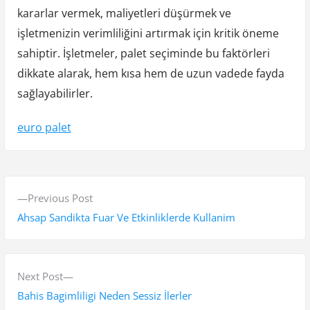
kararlar vermek, maliyetleri düşürmek ve
işletmenizin verimliliğini artırmak için kritik öneme
sahiptir. İşletmeler, palet seçiminde bu faktörleri
dikkate alarak, hem kısa hem de uzun vadede fayda
sağlayabilirler.
euro palet
Y
P
Previous Post
a
r
Ahsap Sandikta Fuar Ve Etkinliklerde Kullanim
z
e
v
ı
i
N
Next Post
g
o
e
Bahis Bagimliligi Neden Sessiz İlerler