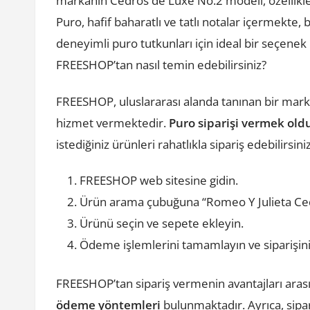
markanın Cedros de Luxe No.2 modeli, özellikl
Puro, hafif baharatlı ve tatlı notalar içermekt
deneyimli puro tutkunları için ideal bir seçenek
FREESHOP’tan nasıl temin edebilirsiniz?
FREESHOP, uluslararası alanda tanınan bir marka
hizmet vermektedir.
Puro siparişi vermek old
istediğiniz ürünleri rahatlıkla sipariş edebilirsiniz
FREESHOP web sitesine gidin.
Ürün arama çubuğuna “Romeo Y Julieta Ced
Ürünü seçin ve sepete ekleyin.
Ödeme işlemlerini tamamlayın ve siparişini
FREESHOP’tan sipariş vermenin avantajları ara
ödeme yöntemleri
bulunmaktadır. Ayrıca, sipar