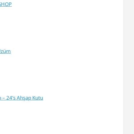
ESHOP
 Üzüm
 – 24’s Ahşap Kutu