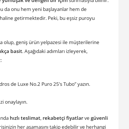
e
yumuşak ve dengeli bir içim
sunmasıyla bilinir.
e, bu da onu hem yeni başlayanlar hem de
 haline getirmektedir. Peki, bu eşsiz puroyu
 olup, geniş ürün yelpazesi ile müşterilerine
ukça basit
. Aşağıdaki adımları izleyerek,
:
ros de Luxe No.2 Puro 25’s Tubo” yazın.
zi onaylayın.
sında
hızlı teslimat
,
rekabetçi fiyatlar
ve
güvenli
işinizin her aşamasını takip edebilir ve herhangi