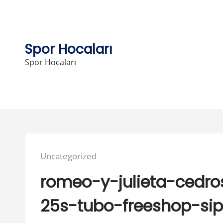
Skip
to
content
Spor Hocaları
Spor Hocaları
Posted
Uncategorized
in:
romeo-y-julieta-cedr
25s-tubo-freeshop-sip