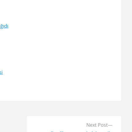
ğıdı
si
N
Next Post