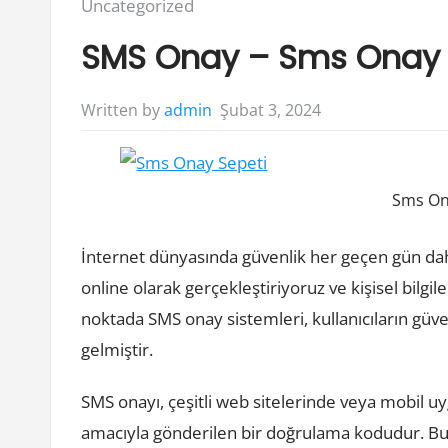
Posted
Uncategorized
in:
SMS Onay – Sms Onay 
Şubat 3, 2024
Written by
admin
Sms On
İnternet dünyasında güvenlik her geçen gün da
online olarak gerçekleştiriyoruz ve kişisel bilg
noktada SMS onay sistemleri, kullanıcıların güvenl
gelmiştir.
SMS onayı, çeşitli web sitelerinde veya mobil u
amacıyla gönderilen bir doğrulama kodudur. Bu s