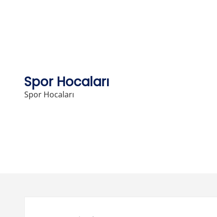
Skip
to
content
Spor Hocaları
Spor Hocaları