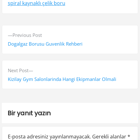
spiral kaynaklı çelik boru
Y
P
Previous Post
a
r
Dogalgaz Borusu Guvenlik Rehberi
z
e
v
ı
i
N
Next Post
g
o
e
Kizilay Gym Salonlarinda Hangi Ekipmanlar Olmali
e
u
x
s
t
z
p
p
i
Bir yanıt yazın
o
o
n
s
s
t
t
m
E-posta adresiniz yayınlanmayacak.
Gerekli alanlar
*
:
: