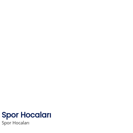
Skip
to
content
Spor Hocaları
Spor Hocaları