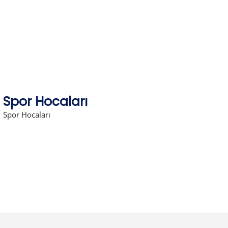
Skip
to
content
Spor Hocaları
Spor Hocaları