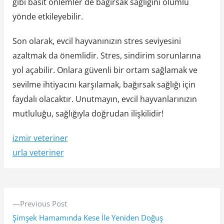
gibi basit önlemler de bağırsak sağlığını olumlu
yönde etkileyebilir.
Son olarak, evcil hayvanınızın stres seviyesini
azaltmak da önemlidir. Stres, sindirim sorunlarına
yol açabilir. Onlara güvenli bir ortam sağlamak ve
sevilme ihtiyacını karşılamak, bağırsak sağlığı için
faydalı olacaktır. Unutmayın, evcil hayvanlarınızın
mutluluğu, sağlığıyla doğrudan ilişkilidir!
izmir veteriner
urla veteriner
Y
P
Previous Post
a
r
Şimşek Hamamında Kese İle Yeniden Doğuş