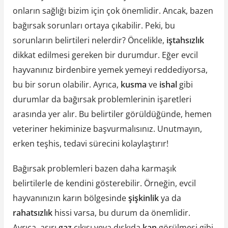
onların sağlığı bizim için çok önemlidir. Ancak, bazen
bağırsak sorunları ortaya çıkabilir. Peki, bu
sorunların belirtileri nelerdir? Öncelikle,
iştahsızlık
dikkat edilmesi gereken bir durumdur. Eğer evcil
hayvanınız birdenbire yemek yemeyi reddediyorsa,
bu bir sorun olabilir. Ayrıca,
kusma
ve
ishal
gibi
durumlar da bağırsak problemlerinin işaretleri
arasında yer alır. Bu belirtiler görüldüğünde, hemen
veteriner hekiminize başvurmalısınız. Unutmayın,
erken teşhis, tedavi sürecini kolaylaştırır!
Bağırsak problemleri bazen daha karmaşık
belirtilerle de kendini gösterebilir. Örneğin, evcil
hayvanınızın karın bölgesinde
şişkinlik
ya da
rahatsızlık
hissi varsa, bu durum da önemlidir.
Ayrıca, aşırı
gaz
çıkışı veya dışkıda
kan
görülmesi gibi