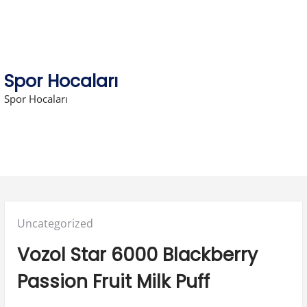
Skip
to
content
Spor Hocaları
Spor Hocaları
Posted
Uncategorized
in:
Vozol Star 6000 Blackberry
Passion Fruit Milk Puff