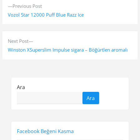
Y
P
Previous Post
a
r
Vozol Star 12000 Puff Blue Razz Ice
z
e
v
ı
i
N
Next Post
g
o
e
Winston XSuperslim Impulse sigara – Böğürtlen aromalı
e
u
x
s
t
z
p
p
i
o
o
Ara
n
s
s
Ara
t
t
m
:
:
e
s
Facebook Beğeni Kasma
i