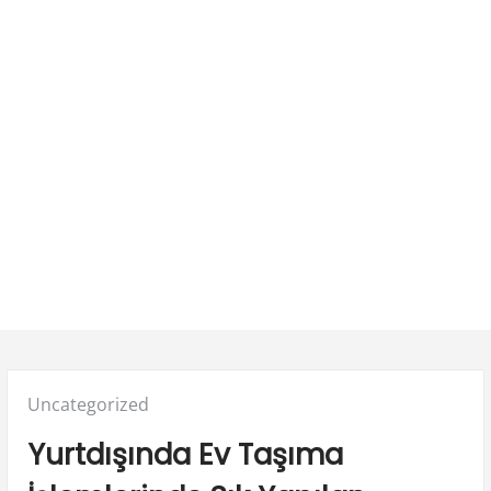
Posted
Uncategorized
in:
Yurtdışında Ev Taşıma