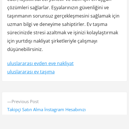
çözümleri sağlarlar. Eşyalarınızın güvenliğini ve
taşınmanın sorunsuz gerçekleşmesini sağlamak için
uzman bilgi ve deneyime sahiptirler. Ev taşıma
sürecinizde stresi azaltmak ve işinizi kolaylaştırmak
için yurtdışı nakliyat şirketleriyle çalışmayı
düşünebilirsiniz.
uluslararası evden eve nakliyat
uluslararası ev taşıma
Y
P
Previous Post
a
r
Takipçi Satın Alma İnstagram Hesabınızı
z
e
Profesyonelleştirme Rehberi
v
ı