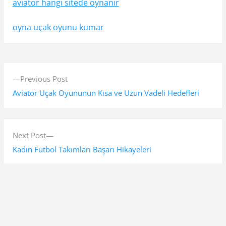
aviator hangi sitede oynanır
oyna uçak oyunu kumar
Y
P
Previous Post
a
r
Aviator Uçak Oyununun Kısa ve Uzun Vadeli Hedefleri
z
e
v
ı
i
N
Next Post
g
o
e
Kadın Futbol Takımları Başarı Hikayeleri
e
u
x
s
t
z
p
p
i
o
o
Ara
n
s
s