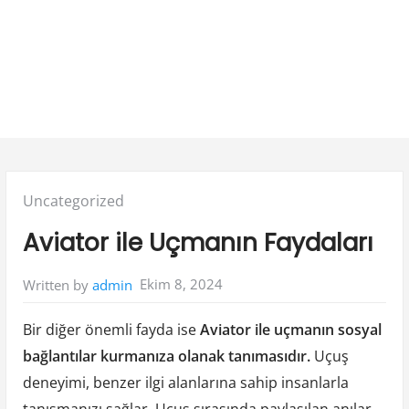
Posted
Uncategorized
in:
Aviator ile Uçmanın Faydaları
Ekim 8, 2024
Written by
admin
Bir diğer önemli fayda ise
Aviator ile uçmanın sosyal
bağlantılar kurmanıza olanak tanımasıdır.
Uçuş
deneyimi, benzer ilgi alanlarına sahip insanlarla
tanışmanızı sağlar. Uçuş sırasında paylaşılan anılar,