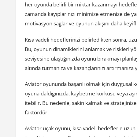
her oyunda belirli bir miktar kazanmayı hedefley
zamanda kayıplarınızı minimize etmenize de yar
motivasyon sağlar ve oyunun akışını daha keyifli 
Kısa vadeli hedeflerinizi belirledikten sonra, uzun
Bu, oyunun dinamiklerini anlamak ve riskleri yö
seviyesine ulaştığınızda oyunu bırakmayı planlayab
altında tutmanıza ve kazançlarınızı artırmanıza 
Aviator oyununda başarılı olmak için duygusal k
oyuna daldığınızda, kaybetme korkusu veya aşırı
itebilir. Bu nedenle, sakin kalmak ve stratejinize
faktördür.
Aviator uçak oyunu, kısa vadeli hedeflerle uzu