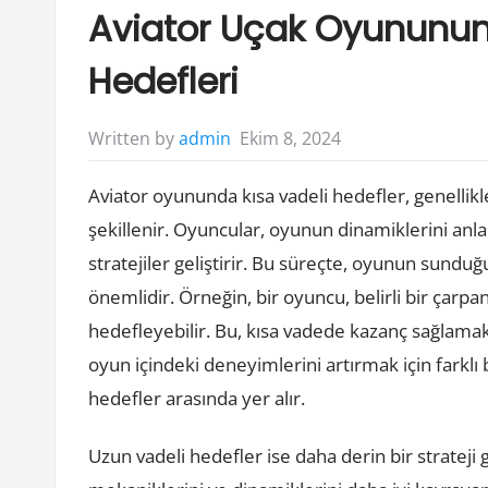
in:
Aviator Uçak Oyununun 
Hedefleri
Ekim 8, 2024
Written by
admin
Aviator oyununda kısa vadeli hedefler, genelli
şekillenir. Oyuncular, oyunun dinamiklerini anla
stratejiler geliştirir. Bu süreçte, oyunun sunduğ
önemlidir. Örneğin, bir oyuncu, belirli bir çar
hedefleyebilir. Bu, kısa vadede kazanç sağlamak 
oyun içindeki deneyimlerini artırmak için farklı 
hedefler arasında yer alır.
Uzun vadeli hedefler ise daha derin bir stratej