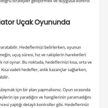
doğru stratejiler geliştirmek ve duygusal kontrol
viator Uçak Oyununda
aratabilir. Hedeflerinizi belirlerken, oyunun
ğin, uçuş süresi, hız ve rakiplerin hareketleri
ik rol oynar. Bu noktada, hedeflerinizi kısa, orta ve
. Kısa vadeli hedefler, anlık kazançlar sağlarken,
bilir.
ulaşmak için bir plan yapmalısınız. Oyun sırasında
ejilerin işe yaradığını ve hangilerinin yaramadığını
cesi yaptığı detaylı kontroller gibi. Hedeflerinizi