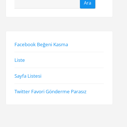
Ara
Facebook Beğeni Kasma
Liste
Sayfa Listesi
Twitter Favori Gönderme Parasız